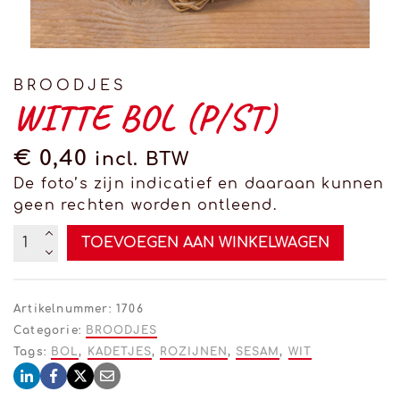
BROODJES
WITTE BOL (P/ST)
€
0,40
incl. BTW
De foto’s zijn indicatief en daaraan kunnen
geen rechten worden ontleend.
Witte
Altern
TOEVOEGEN AAN WINKELWAGEN
bol
(p/st)
aantal
Artikelnummer:
1706
Categorie:
BROODJES
Tags:
BOL
,
KADETJES
,
ROZIJNEN
,
SESAM
,
WIT