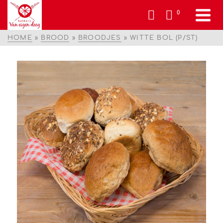
0
HOME
»
BROOD
»
BROODJES
»
WITTE BOL (P/ST)