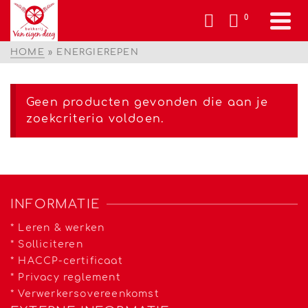
0
HOME
»
ENERGIEREPEN
Geen producten gevonden die aan je
zoekcriteria voldoen.
INFORMATIE
*
Leren & werken
*
Solliciteren
*
HACCP-certificaat
*
Privacy reglement
*
Verwerkersovereenkomst