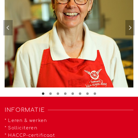
INFORMATIE
*
Leren & werken
*
Solliciteren
*
HACCP-certificaat