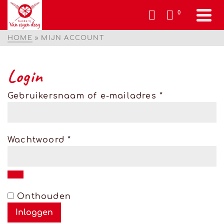
0
HOME
»
MIJN ACCOUNT
Login
Vereist
Gebruikersnaam of e-mailadres
*
Vereist
Wachtwoord
*
Alternative:
Onthouden
Inloggen