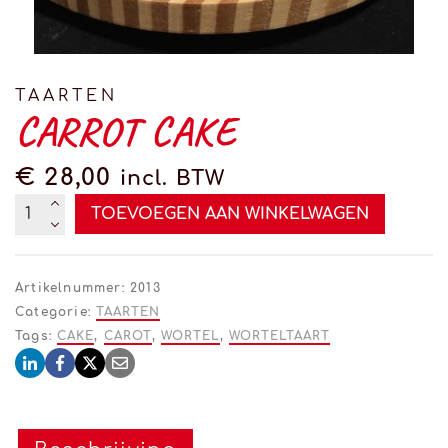
TAARTEN
CARROT CAKE
€
28,00
incl. BTW
Carrot
Altern
TOEVOEGEN AAN WINKELWAGEN
Cake
aantal
Artikelnummer:
2013
Categorie:
TAARTEN
Tags:
CAKE
,
CAROT
,
WORTEL
,
WORTELTAART