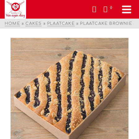
0
HOME
»
CAKES
»
PLAATCAKE
»
PLAATCAKE BROWNIE