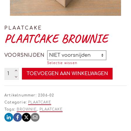
PLAATCAKE
PLAATCAKE BROWNIE
VOORSNIJDEN
Selectie wissen
Plaatcake
TOEVOEGEN AAN WINKELWAGEN
Brownie
Alternative:
aantal
Artikelnummer:
2306-02
Categorie:
PLAATCAKE
Tags:
BROWNIE
,
PLAATCAKE