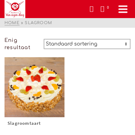
0
HOME
»
SLAGROOM
Enig
resultaat
Slagroomtaart