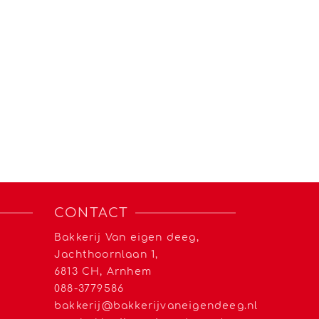
CONTACT
Bakkerij Van eigen deeg,
Jachthoornlaan 1,
6813 CH, Arnhem
088-3779586
bakkerij@bakkerijvaneigendeeg.nl