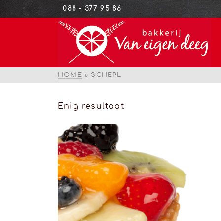
088 - 377 95 86
HOME
»
SCHEPL
Enig resultaat