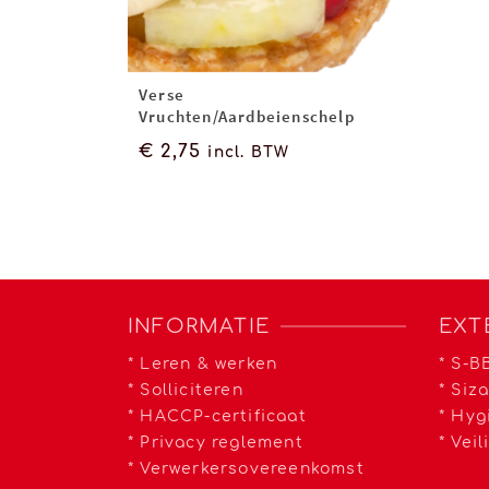
Verse
Vruchten/Aardbeienschelp
€
2,75
incl. BTW
INFORMATIE
EXT
*
Leren & werken
*
S-BB
*
Solliciteren
*
Siz
*
HACCP-certificaat
*
Hyg
*
Privacy reglement
*
Veil
*
Verwerkersovereenkomst