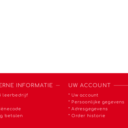
ERNE INFORMATIE
UW ACCOUNT
 leerbedrijf
*
Uw account
a
*
Persoonlijke gegevens
iënecode
*
Adresgegevens
ig betalen
*
Order historie