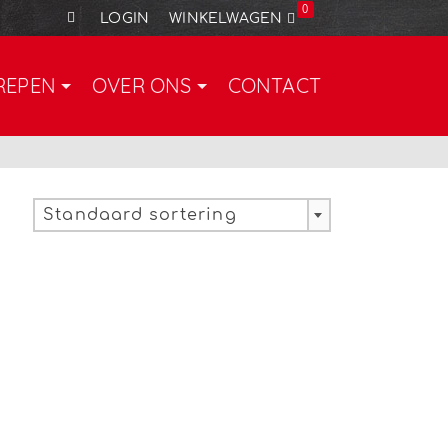
0
LOGIN
WINKELWAGEN
REPEN
OVER ONS
CONTACT
Standaard sortering