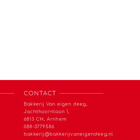
CONTACT
Bakkerij Van eigen deeg,
Jachthoornlaan 1,
6813 CH, Arnhem
088-3779586
bakkerij@bakkerijvaneigendeeg.nl