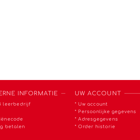
ERNE INFORMATIE
UW ACCOUNT
 leerbedrijf
*
Uw account
a
*
Persoonlijke gegevens
iënecode
*
Adresgegevens
ig betalen
*
Order historie