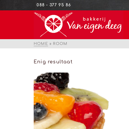
088 - 377 95 86
HOME
»
ROOM
Enig resultaat