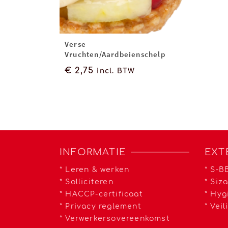
Verse
Vruchten/Aardbeienschelp
€
2,75
incl. BTW
INFORMATIE
EXT
*
Leren & werken
*
S-BB
*
Solliciteren
*
Siz
*
HACCP-certificaat
*
Hyg
*
Privacy reglement
*
Veil
*
Verwerkersovereenkomst