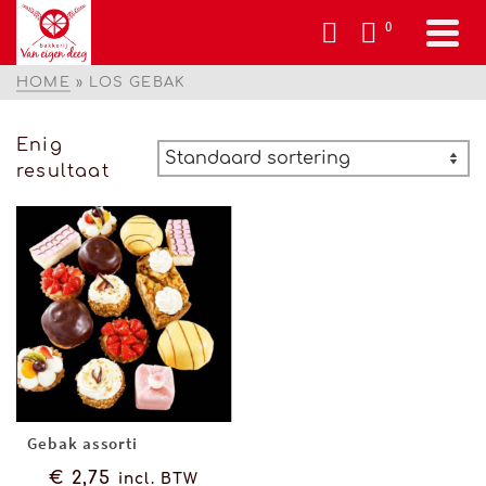
0
HOME
»
LOS GEBAK
Enig
resultaat
Gebak assorti
€
2,75
incl. BTW