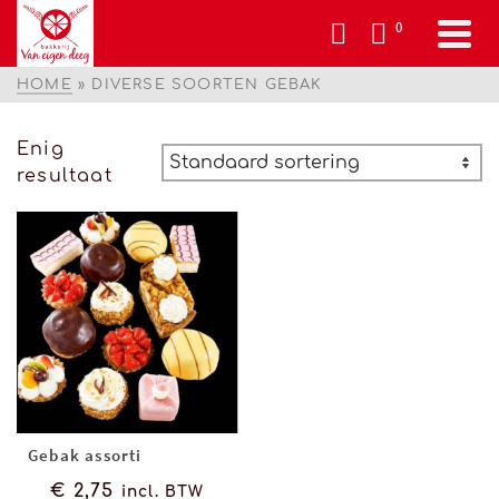
0
HOME
»
DIVERSE SOORTEN GEBAK
Enig
resultaat
Gebak assorti
€
2,75
incl. BTW